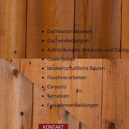
Dachkonstruktionen
Dacheindeckungen
Aufstockungen, Anbauten und Dach
Gewerbebau
landwirtschaftliche Bauten
Flaschnerarbeiten
Carports
Terrassen
Fassadenverkleidungen
KONTAKT