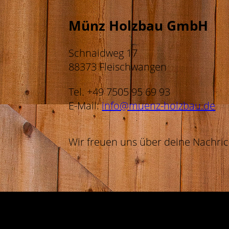
Münz Holzbau GmbH
Schnaidweg 17
88373 Fleischwangen
Tel. +49 7505 95 69 93
E-Mail:
info@muenz-holzbau.de
Wir freuen uns über deine Nachric