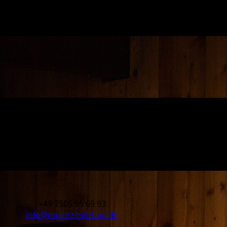
+49 7505 95 69 93
info@muenz-holzbau.de