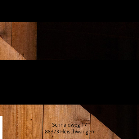
Schnaidweg 17
88373 Fleischwangen