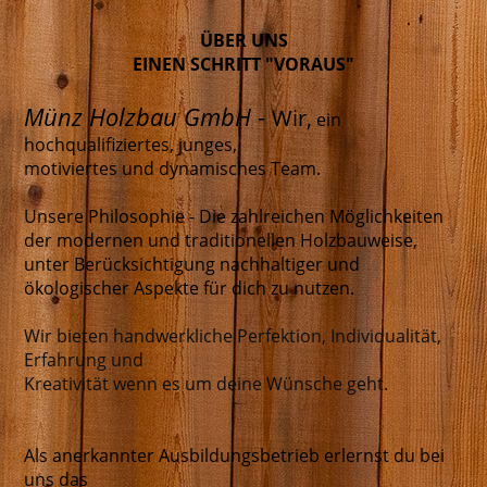
ÜBER UNS
EINEN SCHRITT "VORAUS"
Münz Holzbau GmbH
-
Wir,
ein
hochqualifiziertes, junges,
motiviertes und dynamisches Team.
Unsere Philosophie - Die zahlreichen Möglichkeiten
der modernen und traditionellen Holzbauweise,
unter Berücksichtigung nachhaltiger und
ökologischer Aspekte für dich zu nutzen.
Wir bieten handwerkliche Perfektion, Individualität,
Erfahrung und
Kreativität wenn es um deine Wünsche geht.
Als anerkannter Ausbildungsbetrieb erlernst du bei
uns das